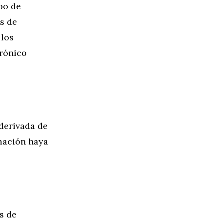
po de
s de
 los
trónico
derivada de
rmación haya
s de