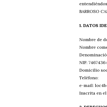
entendiéndos
BARROSO CA
1. DATOS ID
Nombre de do
Nombre come
Denominació
NIF: 7467436
Domicilio so
Teléfono:
e-mail:
loc4b
Inscrita en e