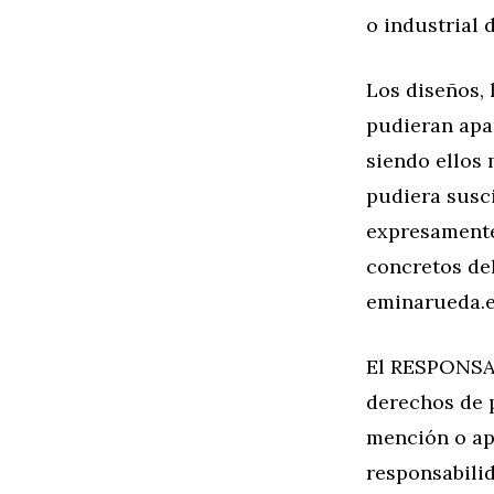
o industrial d
Los diseños,
pudieran apar
siendo ellos
pudiera susc
expresamente
concretos del
eminarueda.e
El RESPONSAB
derechos de p
mención o apa
responsabili