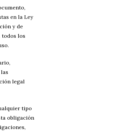
documento,
tas en la Ley
ación y de
 todos los
uso.
rio,
 las
ción legal
alquier tipo
sta obligación
igaciones,