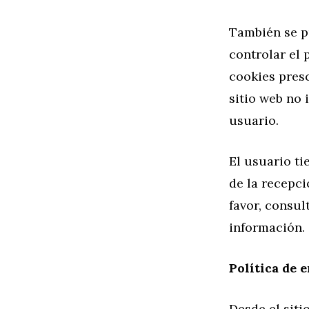
También se pu
controlar el 
cookies presc
sitio web no 
usuario.
El usuario ti
de la recepci
favor, consul
información.
Política de 
Desde el siti