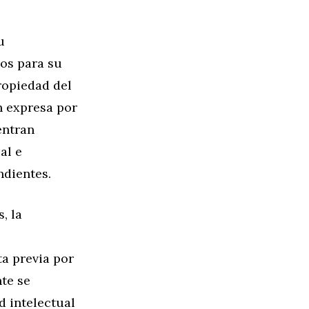
u
os para su
ropiedad del
n expresa por
entran
al e
ndientes.
, la
ta previa por
te se
 intelectual