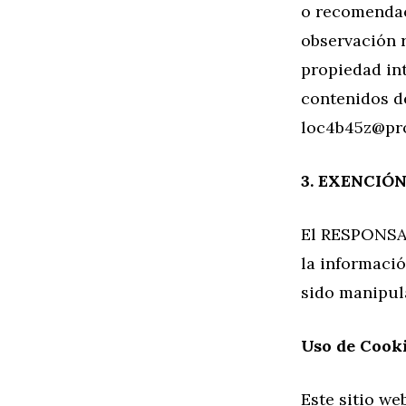
o recomendac
observación 
propiedad int
contenidos de
loc4b45z@pr
3. EXENCIÓ
El RESPONSAB
la informaci
sido manipul
Uso de Cook
Este sitio we