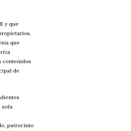
LE y que
propietarios,
rsia que
riza
s contenidos
cipal de
ndientes
 sola
o, patrocinio