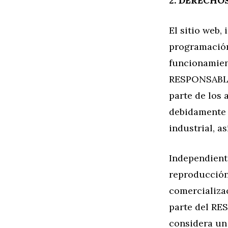
2. DERECHO
El sitio web,
programación
funcionamient
RESPONSABLE o
parte de los 
debidamente 
industrial, a
Independiente
reproducción 
comercializac
parte del RE
considera un