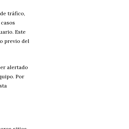
e tráfico,
 casos
uario. Este
o previo del
ser alertado
quipo. Por
sta
ceros sitios