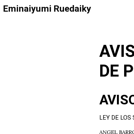
Saltar
Eminaiyumi Ruedaiky
al
contenido
AVIS
DE 
AVIS
LEY DE LOS
ANGEL BARROS