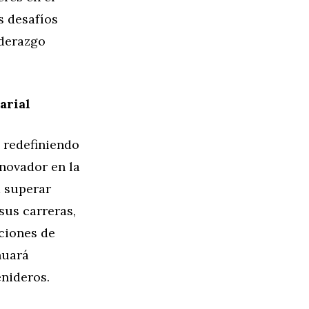
s desafíos
iderazgo
arial
n redefiniendo
nnovador en la
a superar
sus carreras,
ciones de
nuará
nideros.