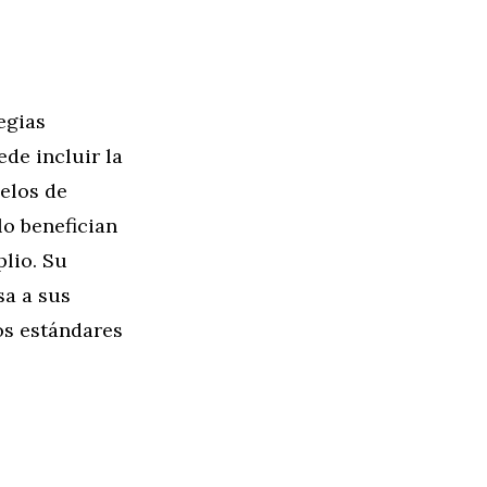
egias
ede incluir la
elos de
lo benefician
plio. Su
sa a sus
os estándares