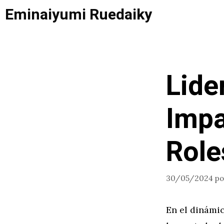
Saltar
Eminaiyumi Ruedaiky
al
contenido
Lide
Impa
Role
30/05/2024
p
En el dinámic