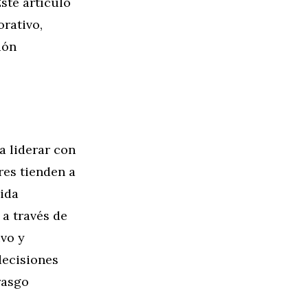
ste artículo
rativo,
ión
a liderar con
res tienden a
ida
 a través de
ivo y
decisiones
rasgo