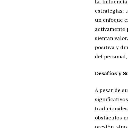
La influencia
estrategias; 
un enfoque en
activamente 
sientan valo
positiva y di
del personal
Desafíos y S
A pesar de su
significativo
tradicionales
obstáculos no
presión, sino