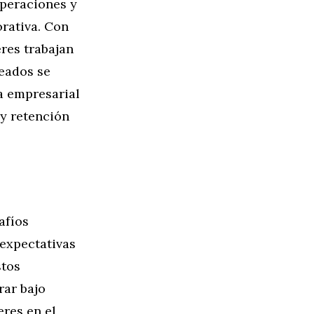
operaciones y
orativa. Con
eres trabajan
eados se
a empresarial
 y retención
afíos
 expectativas
stos
rar bajo
eres en el