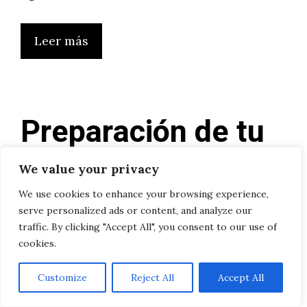
Leer más
Preparación de tu
Moto para la Ola
We value your privacy
de Frío: Consejos
We use cookies to enhance your browsing experience,
serve personalized ads or content, and analyze our
traffic. By clicking "Accept All", you consent to our use of
Esenciales
cookies.
28/10/2024
por
Caitriona
Customize
Reject All
Accept All