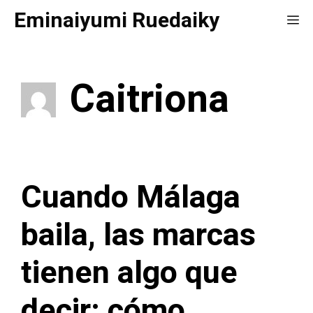
Saltar
Eminaiyumi Ruedaiky
Me
al
contenido
Caitriona
Cuando Málaga
baila, las marcas
tienen algo que
decir: cómo