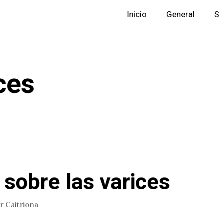
Inicio
General
S
ces
 sobre las varices
or
Caitriona