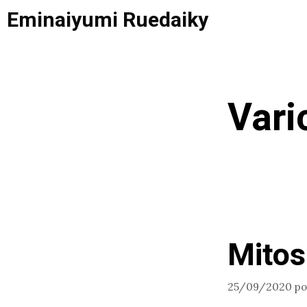
Saltar
Eminaiyumi Ruedaiky
al
contenido
Vari
Mitos
25/09/2020
p