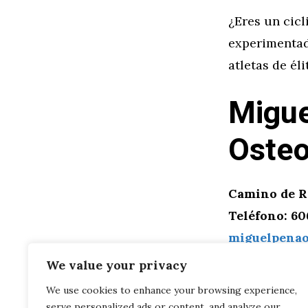
¿Eres un cicl
experimentado
atletas de él
Migue
Osteo
Camino de Ro
Teléfono: 606
miguelpenao
We value your privacy
Categorías
Salud
We use cookies to enhance your browsing experience,
Etiquetas
Fisioterapia
serve personalized ads or content, and analyze our
Directrices 