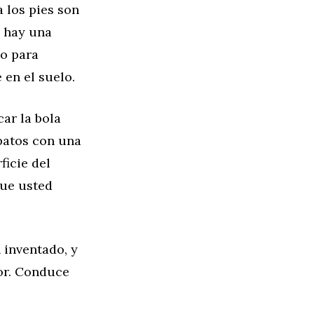
a los pies son
, hay una
po para
 en el suelo.
car la bola
apatos con una
ficie del
que usted
 inventado, y
jor. Conduce