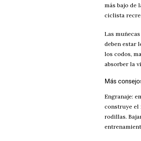
más bajo de l
ciclista recr
Las muñecas 
deben estar l
los codos, ma
absorber la v
Más consejos
Engranaje: e
construye el
rodillas. Baj
entrenamient