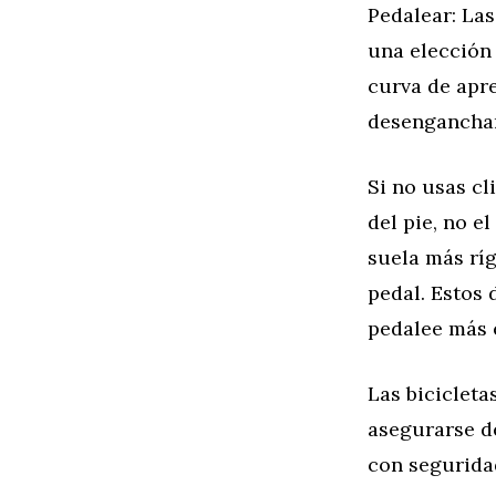
Pedalear: Las
una elección 
curva de apr
desenganchart
Si no usas cl
del pie, no e
suela más ríg
pedal. Estos 
pedalee más 
Las bicicleta
asegurarse de
con segurida