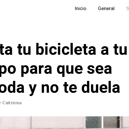
Inicio
General
S
ta tu bicicleta a tu
po para que sea
da y no te duela
r
Caitriona