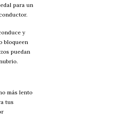
pedal para un
/conductor.
 conduce y
no bloqueen
razos puedan
nubrio.
tmo más lento
a tus
or