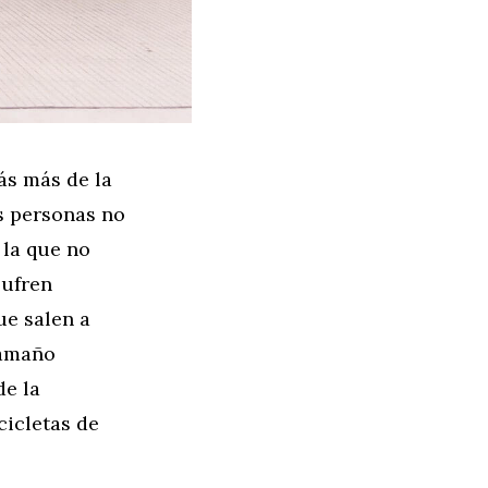
rás más de la
s personas no
 la que no
sufren
ue salen a
tamaño
de la
cicletas de